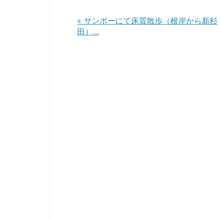
«
サンポーにて床質散歩（根岸から新杉
田）…